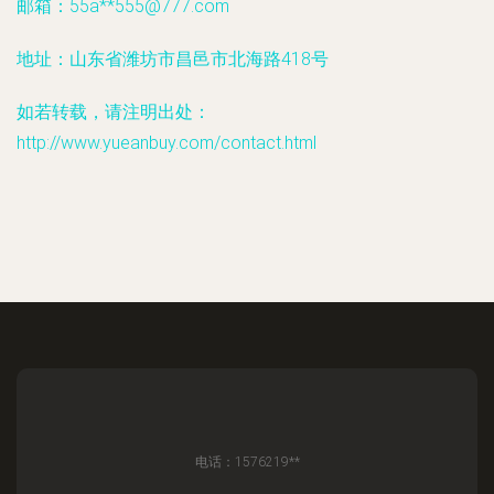
邮箱：55a**
555@777.com
地址：山东省潍坊市昌邑市北海路418号
如若转载，请注明出处：
http://www.yueanbuy.com/contact.html
电话：1576219**