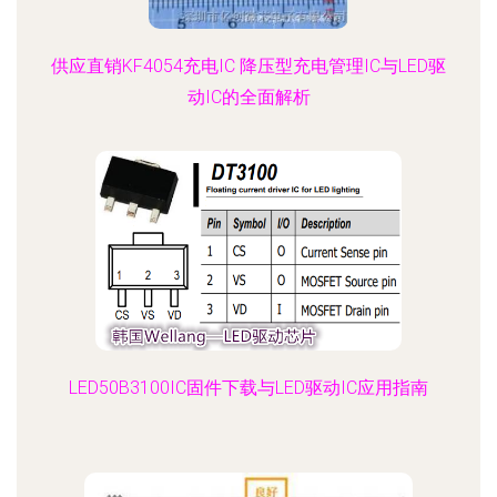
供应直销KF4054充电IC 降压型充电管理IC与LED驱
动IC的全面解析
LED50B3100IC固件下载与LED驱动IC应用指南