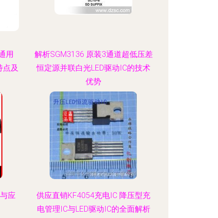
界通用
解析SGM3136 原装3通道超低压差
路特点及
恒定源并联白光LED驱动IC的技术
优势
势与应
供应直销KF4054充电IC 降压型充
电管理IC与LED驱动IC的全面解析