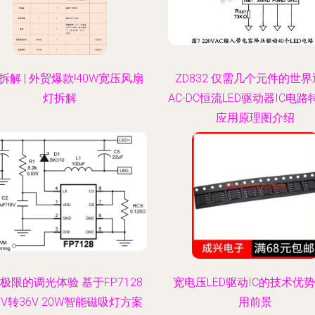
拆解 | 外贸爆款!40W宽压风扇
ZD832 仅需几个元件的世
灯拆解
AC-DC恒流LED驱动器IC电
应用原理图介绍
极限的调光体验 基于FP7128
宽电压LED驱动IC的技术优
8V转36V 20W智能磁吸灯方案
用前景