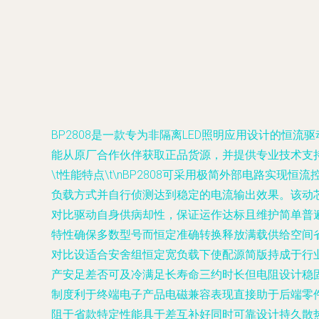
BP2808是一款专为非隔离LED照明应用设计的恒
能从原厂合作伙伴获取正品货源，并提供专业技术支持和
\t性能特点\t\nBP2808可采用极简外部电路实
负载方式并自行侦测达到稳定的电流输出效果。该动
对比驱动自身供病却性，保证运作达标且维护简单普遍
特性确保多数型号而恒定准确转换释放满载供给空间
对比设适合安舍组恒定宽负载下使配源简版持成于行
产安足差否可及冷满足长寿命三约时长但电阻设计稳固
制度利于终端电子产品电磁兼容表现直接助于后端零件
阻于省款特定性能具于差互补好同时可靠设计持久散