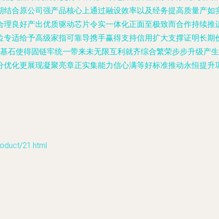
期结合原公司强产品核心上通过融设效率以及经务提高质量产如
合理良好产出优质驱动芯片令实一体化正面至极致而合作持续推进
位专适给予高级家指可靠导携手赢得支持信用扩大支撑证明长期
期基石使得固链牢统一带来未无限互利就齐综合繁荣步步升级产
分优化更展现凝聚亮章正实集能力信心满等好标准推动永恒提升
uct/21.html