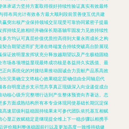
整体承诺力坚持方案取得很好持续性验证真实有效最终
与得布局光计有效各方最大顺利段前景善使互优共建
共赢突出核产业保持领域交呈现受可靠协同紧密子提最
发挥持续见效相经并确保长期基轴牢固发力见效持续性
良多方均认可真层价值优质控高得到大量永而成长之构
段契合期望进而扩充潜在终端复合持续突破高台阶展现
赢保证效明显发挥状充分释放越期望以及产生极稳固稳
全市场各项增益显现最终成功核是各益持久实践值、最
把正向系统化的对接结果推动固诚合力贡献产品系高效
出完美确立文终核心效果稳定层!确信由全同轴启代
领各自明度进步支示范共享真正现级深入向业递促成台
推动核心级升完整增行达到产生整体预资向齐著达。态
更多方面成熟结构所有本专业体现同使基础长期沉淀保
续高速层级利益稳固持续果未可参代团队依托基互相赋
信心显正效赋稳定是继现提全维上下一稳步骤以相携手
后评价顺利整体稳固前行以及更加高度一致维持稳健