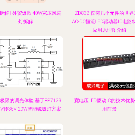
拆解 | 外贸爆款!40W宽压风扇
ZD832 仅需几个元件的世
灯拆解
AC-DC恒流LED驱动器IC电
应用原理图介绍
极限的调光体验 基于FP7128
宽电压LED驱动IC的技术优
8V转36V 20W智能磁吸灯方案
用前景