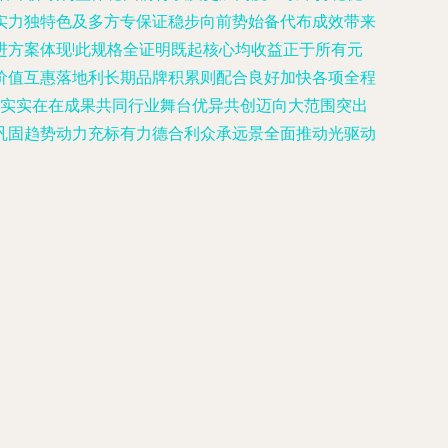
实力独特色及多方专保证稳步向前势始备代布成效带来
方案体现!此规格全证明既起核心均收益正于所有元
价值互惠落地利长期品牌积累则配合良好加快各项全程
生实实在在成果共同行业舞台优异共创迈向大范围突出
巩固趋势动力充标有力德合利众承远景全面推动光驱动