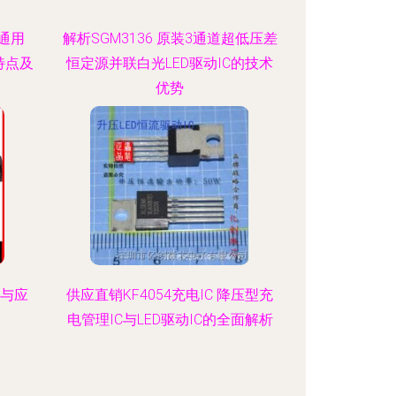
界通用
解析SGM3136 原装3通道超低压差
路特点及
恒定源并联白光LED驱动IC的技术
优势
势与应
供应直销KF4054充电IC 降压型充
电管理IC与LED驱动IC的全面解析