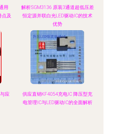
界通用
解析SGM3136 原装3通道超低压差
路特点及
恒定源并联白光LED驱动IC的技术
优势
势与应
供应直销KF4054充电IC 降压型充
电管理IC与LED驱动IC的全面解析