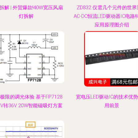
拆解 | 外贸爆款!40W宽压风扇
ZD832 仅需几个元件的世
灯拆解
AC-DC恒流LED驱动器IC电
应用原理图介绍
极限的调光体验 基于FP7128
宽电压LED驱动IC的技术优
8V转36V 20W智能磁吸灯方案
用前景