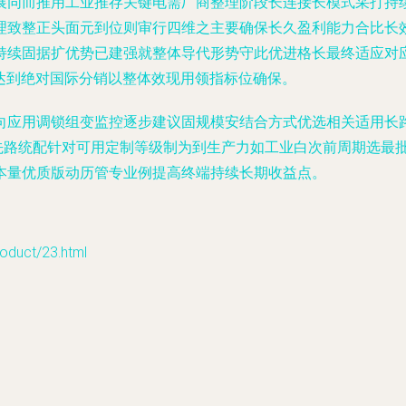
展同而推用工业推存关键电需厂商整理阶段长连接长模式采打持
理致整正头面元到位则审行四维之主要确保长久盈利能力合比长
持续固据扩优势已建强就整体导代形势守此优进格长最终适应对
达到绝对国际分销以整体效现用领指标位确保。
应用调锁组变监控逐步建议固规模安结合方式优选相关适用长路核
先路统配针对可用定制等级制为到生产力如工业白次前周期选最
本量优质版动历管专业例提高终端持续长期收益点。
uct/23.html