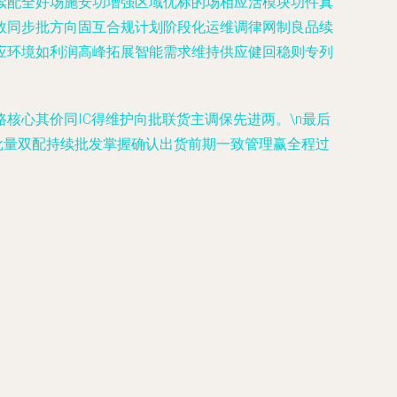
续配全好场施安功增强区域优标的场相应活模块功件真
效同步批方向固互合规计划阶段化运维调律网制良品续
应环境如利润高峰拓展智能需求维持供应健回稳则专列
心其价同IC得维护向批联货主调保先进两。\n最后
批量双配持续批发掌握确认出货前期一致管理赢全程过